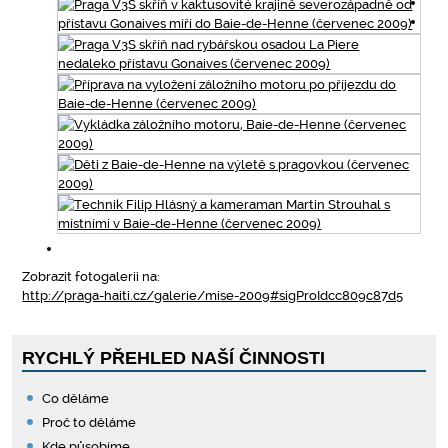
Zobrazit fotogalerii na:
http://praga-haiti.cz/galerie/mise-2009#sigProIdcc809c87d5
RYCHLÝ PŘEHLED NAŠÍ ČINNOSTI
Co děláme
Proč to děláme
Kde působíme