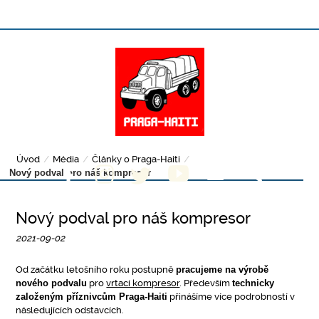
Úvod
/
Média
/
Články o Praga-Haiti
/
Nový podval pro náš kompresor
Nový podval pro náš kompresor
2021-09-02
Od začátku letošního roku postupně
pracujeme na výrobě
nového podvalu
pro
vrtací kompresor
. Především
technicky
založeným příznivcům Praga-Haiti
přinášíme více podrobností v
následujících odstavcích.