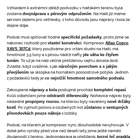
Vzhledem k extrémní zátěži podvozku v haitském terénu byla
zvolena
dvojnáprava s pérovým odpružením
. Na Haiti již máme
servisní zázemí pro vétřiesky, z toho důvodu jsou nápravy i kola ze
stejné stáje.
Podval musí splňovat hodně
specifické požadavky
, proto jsme se
nakonec rozhodli pro
vlastní konstrukci
. Kompresor
Atlas Copco
XAVS 307Cd
, který používáme pro vrtání studní na Haiti, má
hmotnost 3,5 tuny a s plnou nádrží nafty
jde váha ke čtyřem
tunám
. To už je na naši věčně přetíženou vejtru docela dost.
Zvláště, když uvážíme, s jak
náročným povrchem a s jakým
převýšením
se sklopka na hornatém poloostrově potýká. Jedním
z požadavků tedy je
co nejnižší hmotnost samotného podvalu
.
Zakoupené
nápravy a kola
postupně prochází
kompletní repasí
.
Kvůli odlehčení jsme
odstranili diferenciály
. Nohavice náprav byly
následně
propojeny rourou
, na kterou byly navařeny
nové držáky
kostí
. Po vyjmutí poloos a ozubených kol
zůstanou v sestupných
převodovkách pouze náboje
s ložisky.
Podval, na kterém je kompresor nyní, dlouhodobě nevyhovuje. V
době jeho výroby před více než deseti lety jsme ještě neměli
zkušenosti z terénu. Jednonáprava je přetížená,
torzní tyč praskla